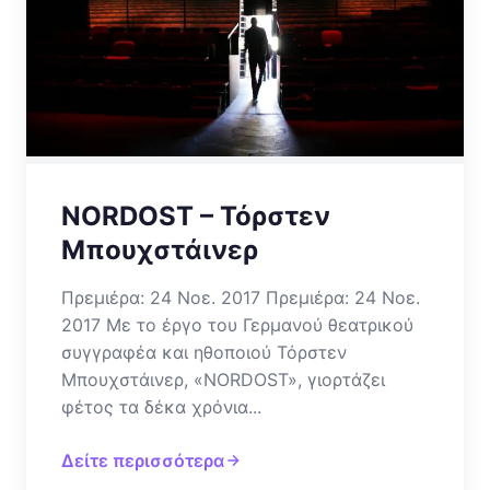
NORDOST – Τόρστεν
Μπουχστάινερ
Πρεμιέρα: 24 Νοε. 2017 Πρεμιέρα: 24 Νοε.
2017 Με το έργο του Γερμανού θεατρικού
συγγραφέα και ηθοποιού Τόρστεν
Μπουχστάινερ, «NORDOST», γιορτάζει
φέτος τα δέκα χρόνια...
Δείτε περισσότερα