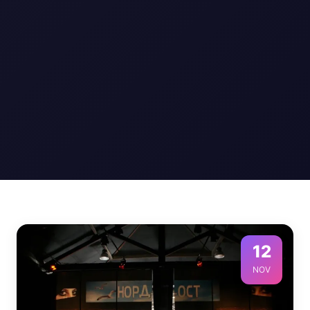
12
NOV