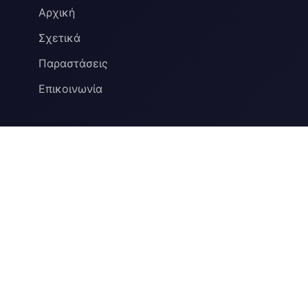
Αρχική
Σχετικά
Παραστάσεις
Επικοινωνία
ΕΠΙΚΟΙΝΩΝΊΑ
Β' Δημοτική Αγορά - Θέατρο Ένα
Δημήτρη Μιτροπούλου, Λεμεσός 3036
99395970
info@theatroversus.com