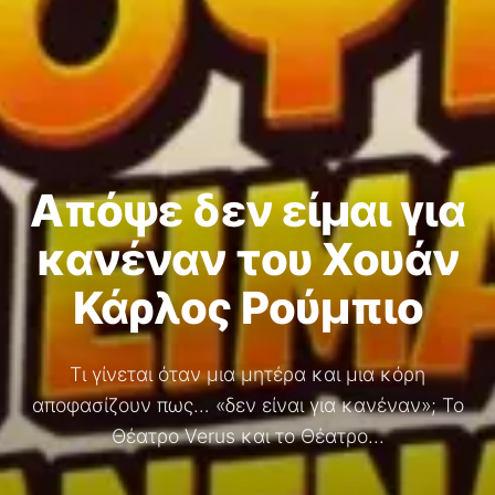
Απόψε δεν είμαι για
κανέναν του Χουάν
Κάρλος Ρούμπιο
Τι γίνεται όταν μια μητέρα και μια κόρη
αποφασίζουν πως… «δεν είναι για κανέναν»; Το
Θέατρο Verus και το Θέατρο...