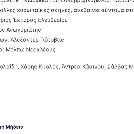
ρδιστική κωμωδία του πολυβραβευμένου Γάλλου 
πολλές ευρωπαϊκές σκηνές, ανεβαίνει σύντομα στ
ριος Έκτορας Ελευθερίου
ος Ανωγυριάτης
ν: Αλεξάντερ Γιότοβιτς
ια: Μέλπω Νεοκλέους
κολαΐδη, Χάρης Κκολός, Άντρεα Κάσινου, Σάββας 
τη Μήδεια